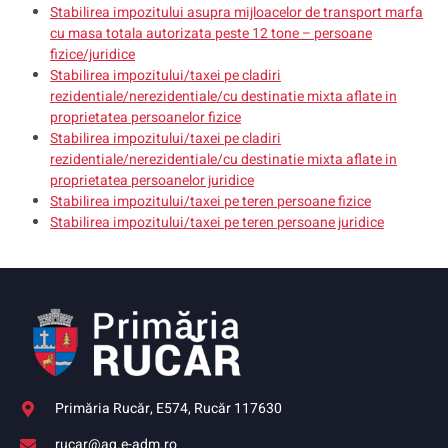
Stabilirea impozitului asupra mijloacelor de transport marfa
cu masa totala autorizata peste 12 tone – persoane
fizice/juridice
Stabilirea impozitului/taxei pe cladiri
rezidentiale/nerezidentiale/cu destinatie mixta aflate in
proprietatea persoanelor fizice
Stabilirea impozitului/taxei pe cladiri
rezidentiale/nerezidentiale/cu destinatie mixta aflate in
proprietatea persoanelor juridice
Stabilirea impozitului/taxei pe teren persoane fizice
Stabilirea impozitului/taxei pe teren persoane juridice
Primăria Rucăr, E574, Rucăr 117630
rucar@ag.e-adm.ro