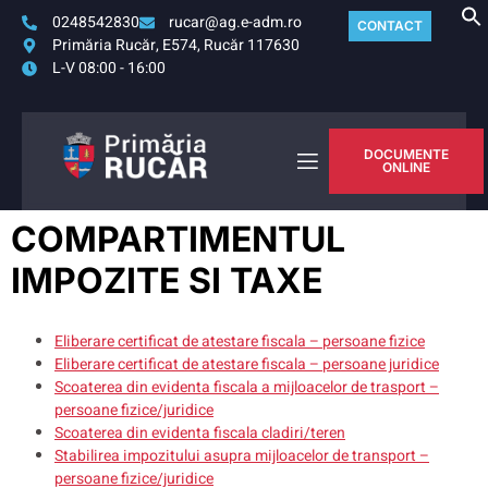
0248542830
rucar@ag.e-adm.ro
CONTACT
Primăria Rucăr, E574, Rucăr 117630
L-V 08:00 - 16:00
DOCUMENTE
ONLINE
COMPARTIMENTUL
IMPOZITE SI TAXE
Eliberare certificat de atestare fiscala – persoane fizice
Eliberare certificat de atestare fiscala – persoane juridice
Scoaterea din evidenta fiscala a mijloacelor de trasport –
persoane fizice/juridice
Scoaterea din evidenta fiscala cladiri/teren
Stabilirea impozitului asupra mijloacelor de transport –
persoane fizice/juridice