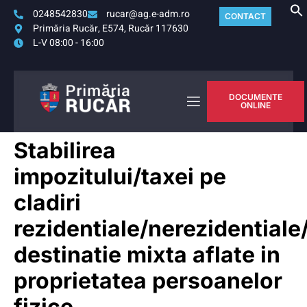
0248542830
rucar@ag.e-adm.ro
CONTACT
Primăria Rucăr, E574, Rucăr 117630
L-V 08:00 - 16:00
DOCUMENTE
ONLINE
Stabilirea
impozitului/taxei pe
cladiri
rezidentiale/nerezidentiale
destinatie mixta aflate in
proprietatea persoanelor
fizice