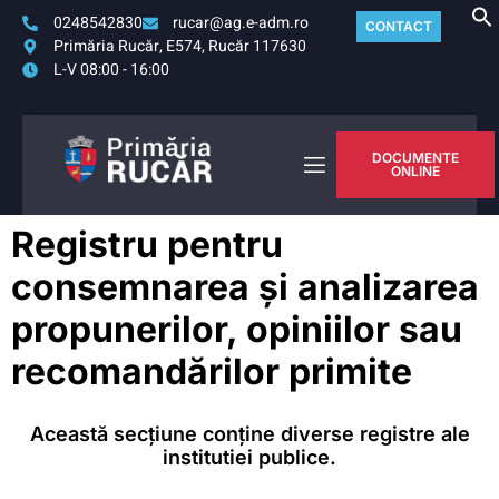
0248542830
rucar@ag.e-adm.ro
CONTACT
Primăria Rucăr, E574, Rucăr 117630
L-V 08:00 - 16:00
DOCUMENTE
ONLINE
Registru pentru
consemnarea și analizarea
propunerilor, opiniilor sau
recomandărilor primite
Această secțiune conține diverse registre ale
institutiei publice.