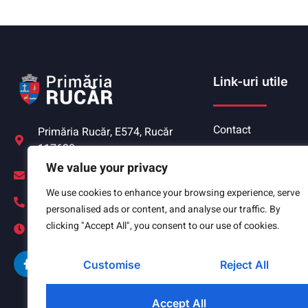
Link-uri utile
Contact
Primăria Rucăr, E574, Rucăr
117630
Cookies
We value your privacy
rucar@ag.e-adm.ro
Politica de confiden
We use cookies to enhance your browsing experience, serve
0248542830
personalised ads or content, and analyse our traffic. By
clicking "Accept All", you consent to our use of cookies.
L-V 08:00 - 16:00
Customise
Reject All
Accept All