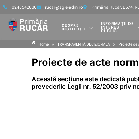
0248542830
rucar@ag.e-adm.ro
Primăria Rucăr, E574, 
INFORMAȚII DE
DESPRE
INTERES
INSTITUȚIE
PUBLIC
»
»
Home
TRANSPARENȚĂ DECIZIONALĂ
Proiecte de
Proiecte de acte norm
Această secțiune este dedicată publi
prevederile Legii nr. 52/2003 privind