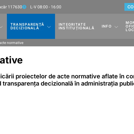
Rucăr 117630
L-V 08:00 - 16:00
CO
MO
TRANSPARENȚĂ
INTEGRITATE
INFO
OFI
DECIZIONALĂ
INSTITUȚIONALĂ
LO
 acte normative
ative
cării proiectelor de acte normative aflate în co
 transparența decizională în administrația publi