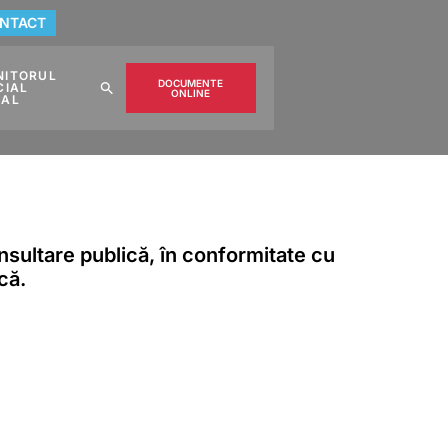
NTACT
NITORUL
DOCUMENTE
CIAL
ONLINE
CAL
nsultare publică, în conformitate cu
că.