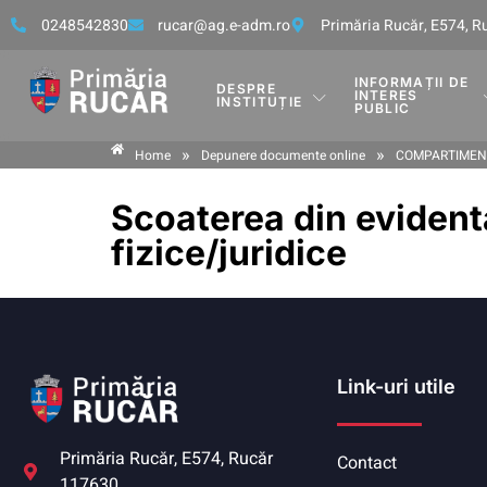
0248542830
rucar@ag.e-adm.ro
Primăria Rucăr, E574, 
INFORMAȚII DE
DESPRE
INTERES
INSTITUȚIE
PUBLIC
»
»
Home
Depunere documente online
COMPARTIMENT
Scoaterea din evidenta
fizice/juridice
Link-uri utile
Primăria Rucăr, E574, Rucăr
Contact
117630