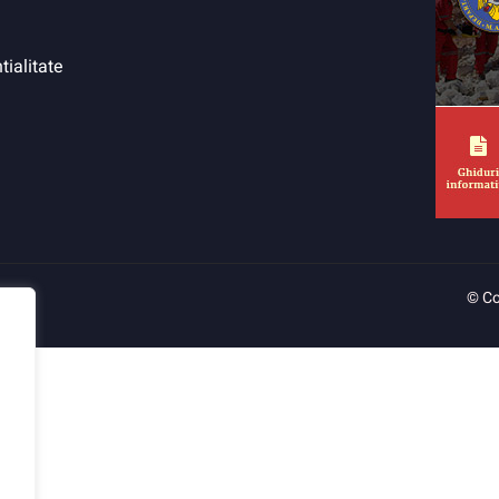
tialitate
© Co