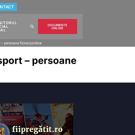
NTACT
NITORUL
DOCUMENTE
CIAL
ONLINE
CAL
 – persoane fizice/juridice
asport – persoane