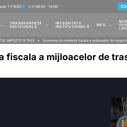
Rucăr 117630
L-V 08:00 - 16:00
CO
MO
TRANSPARENȚĂ
INTEGRITATE
INFO
OFI
DECIZIONALĂ
INSTITUȚIONALĂ
LO
»
UL IMPOZITE SI TAXE
Scoaterea din evidenta fiscala a mijloacelor de trasport
 fiscala a mijloacelor de tr