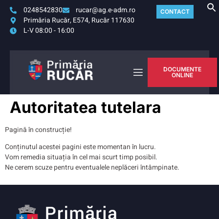
0248542830
rucar@ag.e-adm.ro
CONTACT
Primăria Rucăr, E574, Rucăr 117630
L-V 08:00 - 16:00
DOCUMENTE
ONLINE
Autoritatea tutelara
Pagină în construcție!
Conținutul acestei pagini este momentan în lucru.
Vom remedia situația în cel mai scurt timp posibil.
Ne cerem scuze pentru eventualele neplăceri întâmpinate.