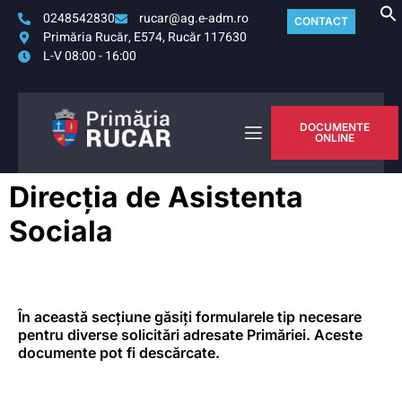
0248542830
rucar@ag.e-adm.ro
CONTACT
Primăria Rucăr, E574, Rucăr 117630
L-V 08:00 - 16:00
DOCUMENTE
ONLINE
Direcția de Asistenta
Sociala
În această secțiune găsiți formularele tip necesare
pentru diverse solicitări adresate Primăriei. Aceste
documente pot fi descărcate.