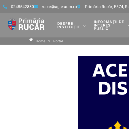
0248542830
rucar@ag.e-adm.ro
Primăria Rucăr, E574, 
INFORMAȚII DE
DESPRE
INTERES
INSTITUȚIE
PUBLIC
»
Home
Portal