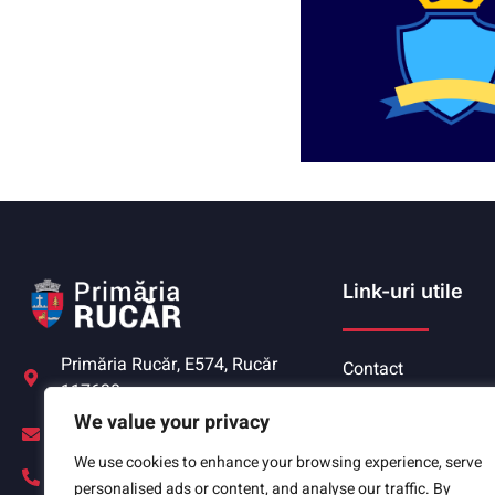
Link-uri utile
Primăria Rucăr, E574, Rucăr
Contact
117630
Cookies
We value your privacy
rucar@ag.e-adm.ro
Politica de confiden
We use cookies to enhance your browsing experience, serve
0248542830
personalised ads or content, and analyse our traffic. By