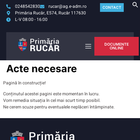
0248542830
rucar@ag.e-adm.ro
CONTACT
Primăria Rucăr, E574, Rucăr 117630
L-V 08:00 - 16:00
DOCUMENTE
ONLINE
Acte necesare
Pagină în construcție!
Conținutul acestei pagini este momentan în lucru.
Vom remedia situația în cel mai scurt timp posibil.
Ne cerem scuze pentru eventualele neplăceri întâmpinate.