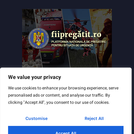
We value your privacy
We use cookies to enhance your browsing experience, serve
personalised ads or content, and analyse our traffic. By
clicking "Accept All", you consent to our use of cookies.
Customise
Reject All
Powered by
TNT Computers
&
City Manager
© Copyright 2025 Toate drepturile rezervate
Accept All