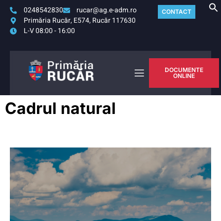
0248542830
rucar@ag.e-adm.ro
CONTACT
Primăria Rucăr, E574, Rucăr 117630
L-V 08:00 - 16:00
DOCUMENTE
ONLINE
Cadrul natural