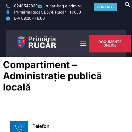
0248542830
rucar@ag.e-adm.ro
CONTACT
Primăria Rucăr, E574, Rucăr 117630
L-V 08:00 - 16:00
DOCUMENTE
ONLINE
Compartiment –
Administrație publică
locală
Telefon