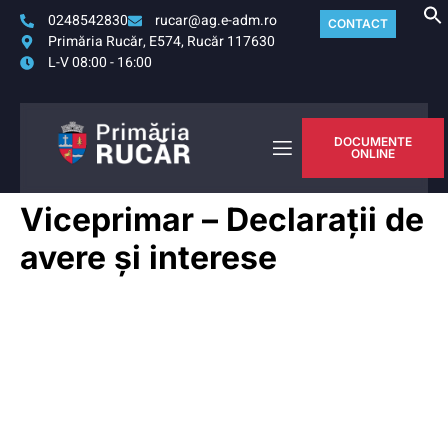
0248542830
rucar@ag.e-adm.ro
CONTACT
Primăria Rucăr, E574, Rucăr 117630
L-V 08:00 - 16:00
DOCUMENTE
ONLINE
Viceprimar – Declarații de
avere și interese