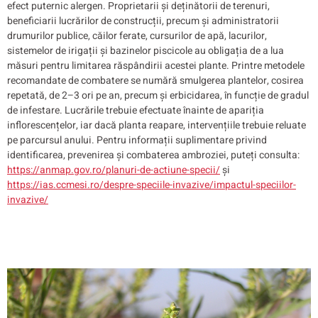
efect puternic alergen. Proprietarii și deținătorii de terenuri,
beneficiarii lucrărilor de construcții, precum și administratorii
drumurilor publice, căilor ferate, cursurilor de apă, lacurilor,
sistemelor de irigații și bazinelor piscicole au obligația de a lua
măsuri pentru limitarea răspândirii acestei plante. Printre metodele
recomandate de combatere se numără smulgerea plantelor, cosirea
repetată, de 2–3 ori pe an, precum și erbicidarea, în funcție de gradul
de infestare. Lucrările trebuie efectuate înainte de apariția
inflorescențelor, iar dacă planta reapare, intervențiile trebuie reluate
pe parcursul anului. Pentru informații suplimentare privind
identificarea, prevenirea și combaterea ambroziei, puteți consulta:
https://anmap.gov.ro/planuri-
de-actiune-specii/
și
https://ias.ccmesi.ro/despre-
speciile-invazive/impactul-
speciilor-
invazive/