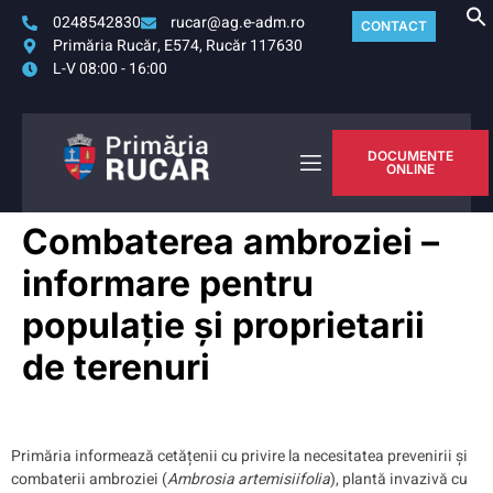
0248542830
rucar@ag.e-adm.ro
CONTACT
Primăria Rucăr, E574, Rucăr 117630
L-V 08:00 - 16:00
DOCUMENTE
ONLINE
Combaterea ambroziei –
informare pentru
populație și proprietarii
de terenuri
Primăria informează cetățenii cu privire la necesitatea prevenirii și
combaterii ambroziei (
Ambrosia artemisiifolia
), plantă invazivă cu