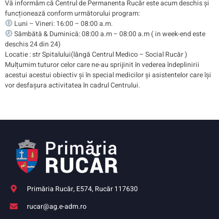
Vă informăm că Centrul de Permanenta Rucăr este acum deschis și
funcționează conform următorului program:
Luni – Vineri: 16:00 – 08:00 a.m.
Sâmbătă & Duminică: 08:00 a.m – 08:00 a.m ( in week-end este
deschis 24 din 24)
Locatie : str Spitalului(lângă Centrul Medico – Social Rucăr )
Mulțumim tuturor celor care ne-au sprijinit în vederea îndeplinirii
acestui acestui obiectiv și în special medicilor și asistentelor care își
vor desfașura activitatea în cadrul Centrului.
Primăria Rucăr, E574, Rucăr 117630
rucar@ag.e-adm.ro