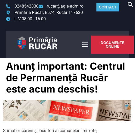
0248542830
rucar@ag.e-adm.ro
CONTACT
Primăria Rucăr, E574, Rucăr 117630
L-V 08:00 - 16:00
DOCUMENTE
ONLINE
Anunț important: Centrul
de Permanență Rucăr
este acum deschis!
Stimati rucăreni și locuitori ai comunelor limitrofe,